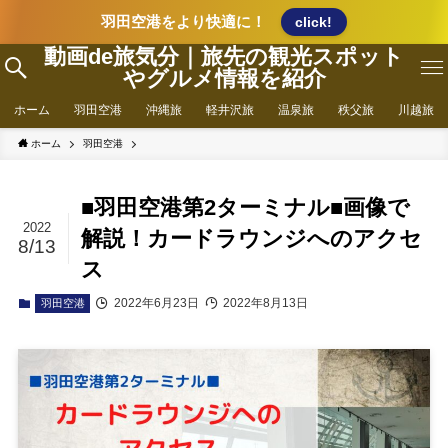
羽田空港をより快適に！
click!
動画de旅気分｜旅先の観光スポット
やグルメ情報を紹介
ホーム
羽田空港
沖縄旅
軽井沢旅
温泉旅
秩父旅
川越旅
ホーム
羽田空港
■羽田空港第2ターミナル■画像で
2022
解説！カードラウンジへのアクセ
8/13
ス
2022年6月23日
2022年8月13日
羽田空港